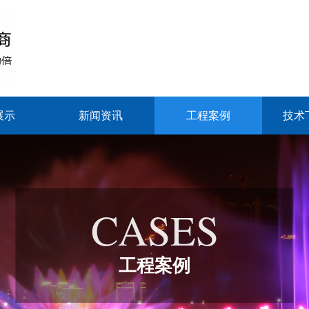
展示
新闻资讯
工程案例
技术
CASES
工程案例