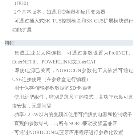
（
IP20）
2个基本版本，如通用变频器和应用变频器
·
可通过插入式
SK TU5控制模块和SK CU5扩展模块进行
·
功能扩展
特征
集成工业以太网连接，可通过参数设置为
ProfiNET、
·
EtherNETIP、POWERLINK或EtherCAT
即使电源已关闭，
NORDCON参数化工具依然可通过
·
USB连接使用（在参数盒进行编程）
用于保存
/传输参数数据的SD卡插槽
·
使用新型组件，特别是薄尺寸的格式，高功率密度可直
·
接安装，无需间隔
功率
2.2 kW以内的变频器使用可插拔的电源和控制端子
·
直观的参数结构，与所有
NORD驱动变频器兼容
·
可通过
NORDCON或蓝牙应用程序进行参数化设置
·